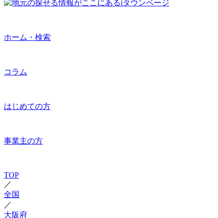
ホーム・検索
コラム
はじめての方
事業主の方
TOP
／
全国
／
大阪府