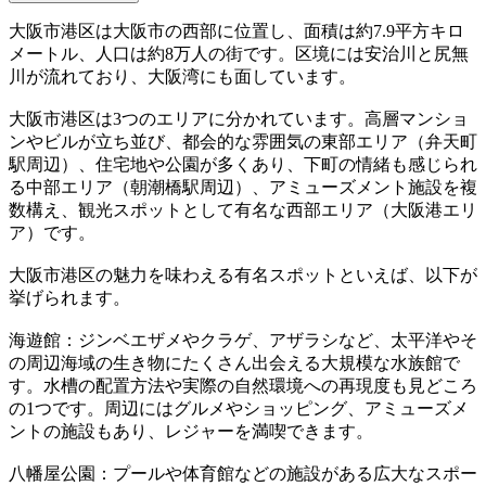
大阪市港区は大阪市の西部に位置し、面積は約7.9平方キロ
メートル、人口は約8万人の街です。区境には安治川と尻無
川が流れており、大阪湾にも面しています。
大阪市港区は3つのエリアに分かれています。高層マンショ
ンやビルが立ち並び、都会的な雰囲気の東部エリア（弁天町
駅周辺）、住宅地や公園が多くあり、下町の情緒も感じられ
る中部エリア（朝潮橋駅周辺）、アミューズメント施設を複
数構え、観光スポットとして有名な西部エリア（大阪港エリ
ア）です。
大阪市港区の魅力を味わえる有名スポットといえば、以下が
挙げられます。
海遊館：ジンベエザメやクラゲ、アザラシなど、太平洋やそ
の周辺海域の生き物にたくさん出会える大規模な水族館で
す。水槽の配置方法や実際の自然環境への再現度も見どころ
の1つです。周辺にはグルメやショッピング、アミューズメ
ントの施設もあり、レジャーを満喫できます。
八幡屋公園：プールや体育館などの施設がある広大なスポー