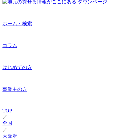
ホーム・検索
コラム
はじめての方
事業主の方
TOP
／
全国
／
大阪府