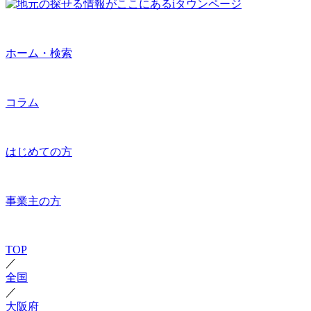
ホーム・検索
コラム
はじめての方
事業主の方
TOP
／
全国
／
大阪府