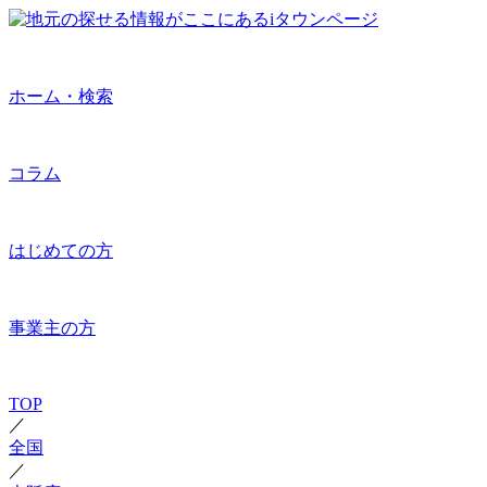
ホーム・検索
コラム
はじめての方
事業主の方
TOP
／
全国
／