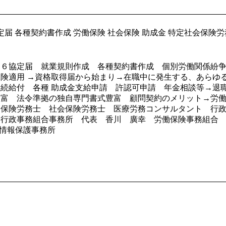
定届 各種契約書作成 労働保険 社会保険 助成金 特定社会保険
３６協定届 就業規則作成 各種契約書作成 個別労働関係紛
用保険適用 →資格取得届から始まり→在職中に発生する、あら
続給付 各種 助成金支給申請 許認可申請 年金相談等→退
豊富 法令準拠の独自専門書式豊富 顧問契約のメリット→労
会保険労務士 社会保険労務士 医療労務コンサルタント 行
務行政事務組合事務所 代表 香川 廣幸 労働保険事務組合
人情報保護事務所