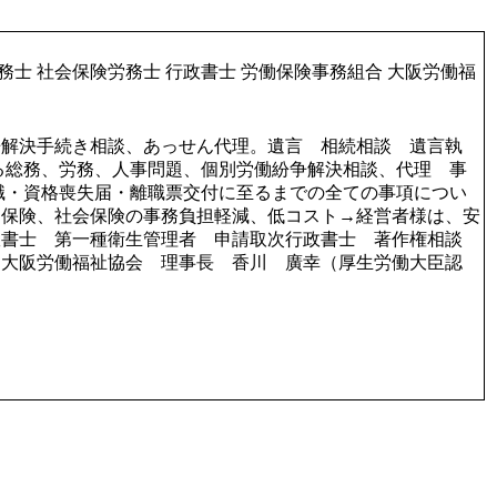
労務士 社会保険労務士 行政書士 労働保険事務組合 大阪労働福
争解決手続き相談、あっせん代理。遺言 相続相談 遺言執
ゆる総務、労務、人事問題、個別労働紛争解決相談、代理 事
職・資格喪失届・離職票交付に至るまでの全ての事項につい
働保険、社会保険の事務負担軽減、低コスト→経営者様は、安
政書士 第一種衛生管理者 申請取次行政書士 著作権相談
 大阪労働福祉協会 理事長 香川 廣幸（厚生労働大臣認