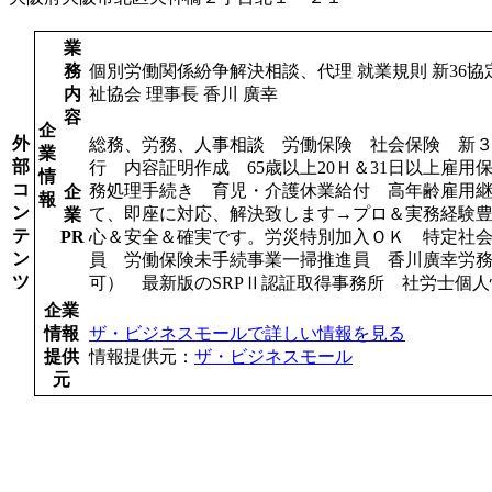
業
務
個別労働関係紛争解決相談、代理 就業規則 新36協
内
祉協会 理事長 香川 廣幸
容
企
外
総務、労務、人事相談 労働保険 社会保険 新
業
部
行 内容証明作成 65歳以上20Ｈ＆31日以上雇
情
コ
務処理手続き 育児・介護休業給付 高年齢雇用継
企
報
ン
て、即座に対応、解決致します→プロ＆実務経験
業
テ
PR
心＆安全＆確実です。労災特別加入ＯＫ 特定社
ン
員 労働保険未手続事業一掃推進員 香川廣幸労
ツ
可） 最新版のSRPⅡ認証取得事務所 社労士個
企業
情報
ザ・ビジネスモールで詳しい情報を見る
提供
情報提供元：
ザ・ビジネスモール
元