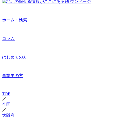
ホーム・検索
コラム
はじめての方
事業主の方
TOP
／
全国
／
大阪府