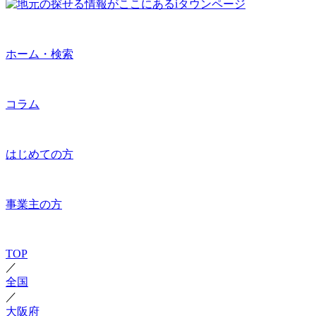
ホーム・検索
コラム
はじめての方
事業主の方
TOP
／
全国
／
大阪府