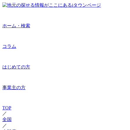
ホーム・検索
コラム
はじめての方
事業主の方
TOP
／
全国
／