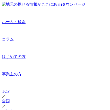
ホーム・検索
コラム
はじめての方
事業主の方
TOP
／
全国
／