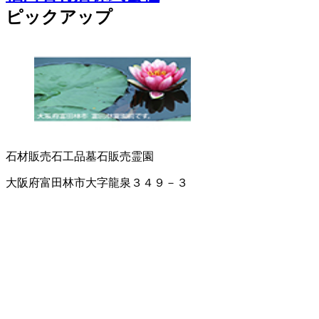
ピックアップ
石材販売
石工品
墓石販売
霊園
大阪府富田林市大字龍泉３４９－３