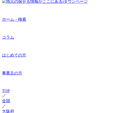
ホーム・検索
コラム
はじめての方
事業主の方
TOP
／
全国
／
大阪府