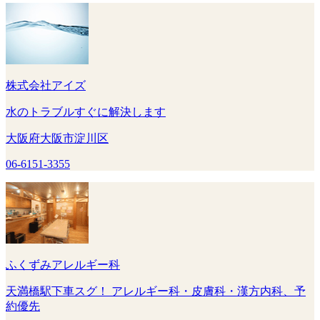
株式会社アイズ
水のトラブルすぐに解決します
大阪府大阪市淀川区
06-6151-3355
ふくずみアレルギー科
天満橋駅下車スグ！ アレルギー科・皮膚科・漢方内科、予
約優先