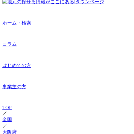
ホーム・検索
コラム
はじめての方
事業主の方
TOP
／
全国
／
大阪府