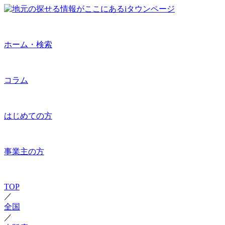
ホーム・検索
コラム
はじめての方
事業主の方
TOP
／
全国
／