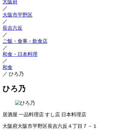
大阪府
／
大阪市平野区
／
長吉六反
／
ご飯・食事・飲食店
／
和食・日本料理
／
和食
／
ひろ乃
ひろ乃
居酒屋
一品料理店
すし店
日本料理店
大阪府大阪市平野区長吉六反４丁目７－１