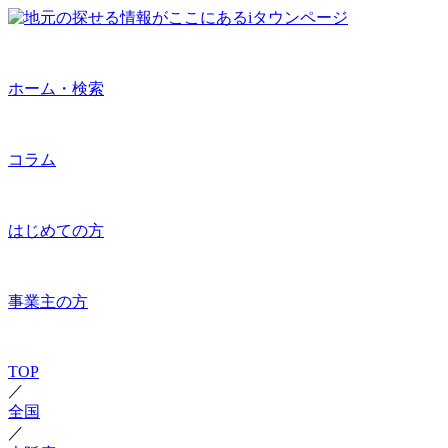
ホーム・検索
コラム
はじめての方
事業主の方
TOP
／
全国
／