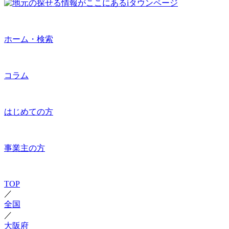
ホーム・検索
コラム
はじめての方
事業主の方
TOP
／
全国
／
大阪府