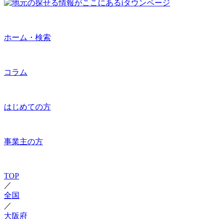
ホーム・検索
コラム
はじめての方
事業主の方
TOP
／
全国
／
大阪府