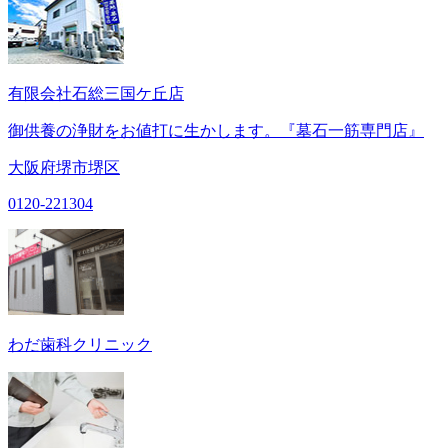
有限会社石総三国ケ丘店
御供養の浄財をお値打に生かします。『墓石一筋専門店』
大阪府堺市堺区
0120-221304
わだ歯科クリニック