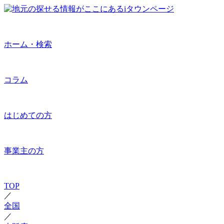
ホーム・検索
コラム
はじめての方
事業主の方
TOP
／
全国
／