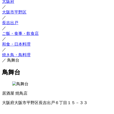
大阪府
／
大阪市平野区
／
長吉出戸
／
ご飯・食事・飲食店
／
和食・日本料理
／
焼き鳥・鳥料理
／
鳥舞台
鳥舞台
居酒屋
焼鳥店
大阪府大阪市平野区長吉出戸６丁目１５－３３