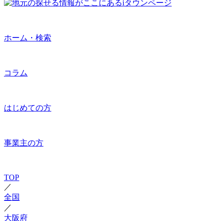
ホーム・検索
コラム
はじめての方
事業主の方
TOP
／
全国
／
大阪府