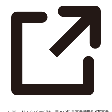
※1：iタウンページは、日本の民営事業所数516万事業