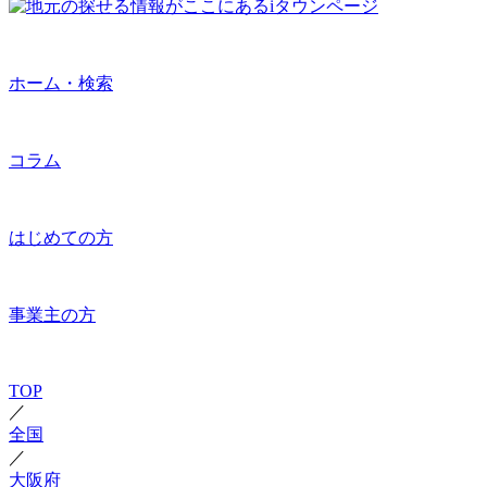
ホーム・検索
コラム
はじめての方
事業主の方
TOP
／
全国
／
大阪府