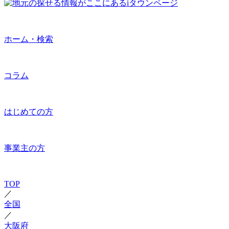
ホーム・検索
コラム
はじめての方
事業主の方
TOP
／
全国
／
大阪府