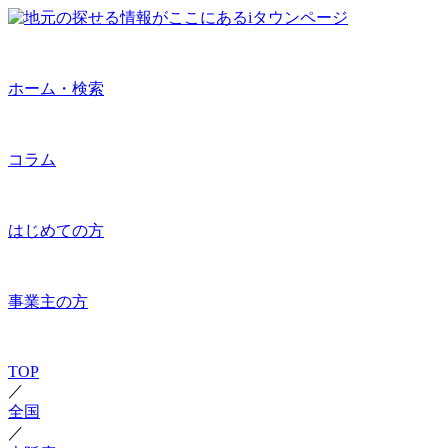
ホーム・検索
コラム
はじめての方
事業主の方
TOP
／
全国
／