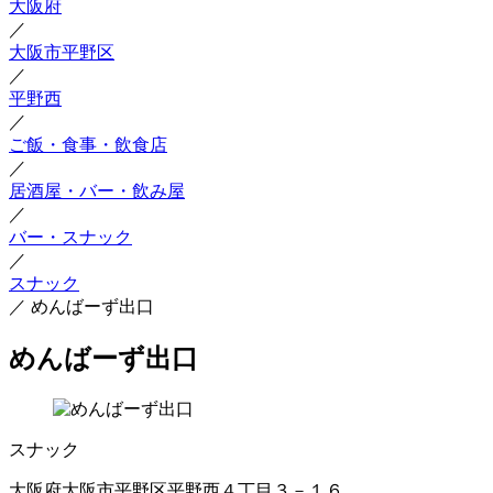
大阪府
／
大阪市平野区
／
平野西
／
ご飯・食事・飲食店
／
居酒屋・バー・飲み屋
／
バー・スナック
／
スナック
／
めんばーず出口
めんばーず出口
スナック
大阪府大阪市平野区平野西４丁目３－１６