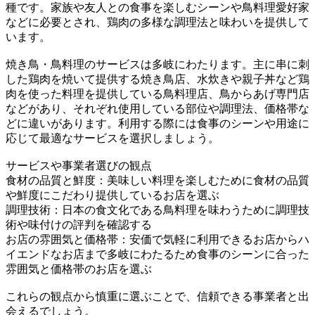
種です。家族や友人との食事を楽しむシーンや鳥料理愛好家
などに必要とされ、鶏肉の多様な調理法と味わいを提供して
います。
焼き鳥・鳥料理のサービスは多岐にわたります。主に串に刺
した鶏肉を焼いて提供する焼き鳥店、水炊きや親子丼など鶏
肉を使った料理を提供している鳥料理店、鳥からあげ専門店
などがあり、それぞれ使用している部位や調理法、価格帯な
どに違いがあります。利用する際には食事のシーンや用途に
応じて最適なサービスを選択しましょう。
サービスや事業者選びの観点
食材の品質と鮮度：美味しい料理を楽しむために食材の品質
や鮮度にこだわり提供しているお店を選ぶ
調理技術：日本の食文化である鳥料理を味わうために調理技
術や味付けの評判を確認する
お店の雰囲気と価格帯：安価で気軽に利用できるお店からハ
イエンドなお店まで多岐にわたるため食事のシーンに合った
雰囲気と価格帯のお店を選ぶ
これらの観点から慎重に選ぶことで、信頼できる事業者と出
会えるでしょう。