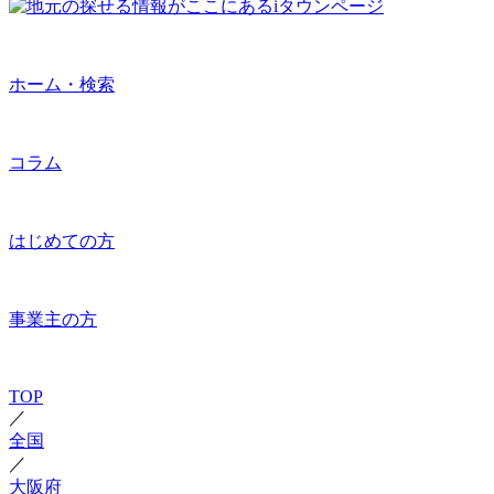
ホーム・検索
コラム
はじめての方
事業主の方
TOP
／
全国
／
大阪府