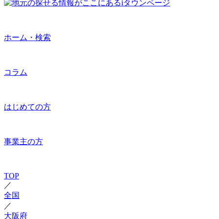
ホーム・検索
コラム
はじめての方
事業主の方
TOP
／
全国
／
大阪府