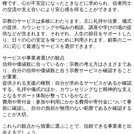
種です。心が不安定になったときなどに求められ、信者同士
の交流や支え合いにより安心感を得ることができます。
宗教のサービスは多岐にわたります。主に礼拝や法要、儀式
の提供、カウンセリングや悩みの相談、講座や学びの場の提
供などが含まれます。それぞれ、人生の節目をサポートした
り、日々の心の安定を保つために利用されます。顧客のニー
ズに応じて最適なサービスを選択できます。
サービスや事業者選びの観点
信仰や価値観に合っているか：宗教の考え方はさまざまであ
り、自分の信仰や価値観と合う宗教サービスか確認すること
が重要。
提供される支援の種類：自分が求めるサービスがあるか確認
する。礼拝や儀式のほか、カウンセリングなど精神的な支え
となるサポート体制が整っているかなど。
費用や寄付金：参加や利用にかかる費用や寄付金について事
前に確認し、自分の負担が無理のない範囲であるか確認する
ことが大切。
これらの観点から慎重に選ぶことで、信頼できる事業者と出
会えるでしょう。