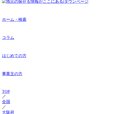
ホーム・検索
コラム
はじめての方
事業主の方
TOP
／
全国
／
大阪府