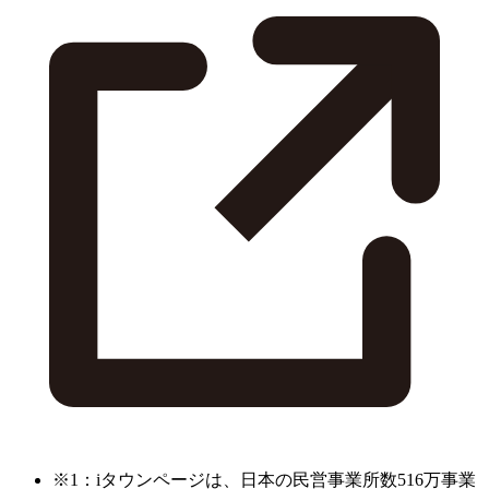
※1：iタウンページは、日本の民営事業所数516万事業