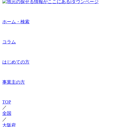
ホーム・検索
コラム
はじめての方
事業主の方
TOP
／
全国
／
大阪府