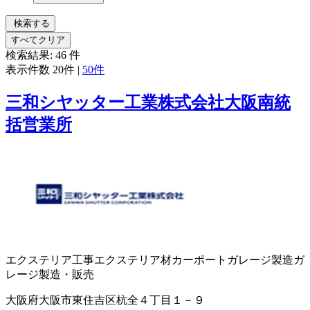
検索する
すべてクリア
検索結果:
46
件
表示件数
20件
|
50件
三和シヤッター工業株式会社大阪南統
括営業所
エクステリア工事
エクステリア材
カーポート
ガレージ製造
ガ
レージ製造・販売
大阪府大阪市東住吉区杭全４丁目１－９