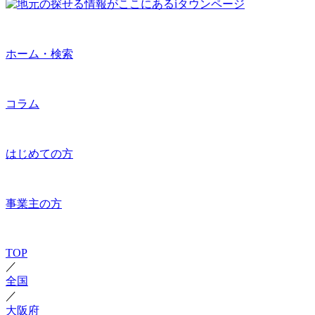
ホーム・検索
コラム
はじめての方
事業主の方
TOP
／
全国
／
大阪府