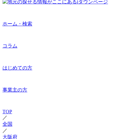
ホーム・検索
コラム
はじめての方
事業主の方
TOP
／
全国
／
大阪府