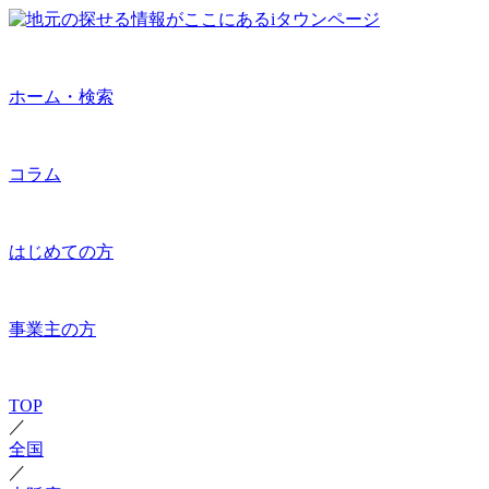
ホーム・検索
コラム
はじめての方
事業主の方
TOP
／
全国
／