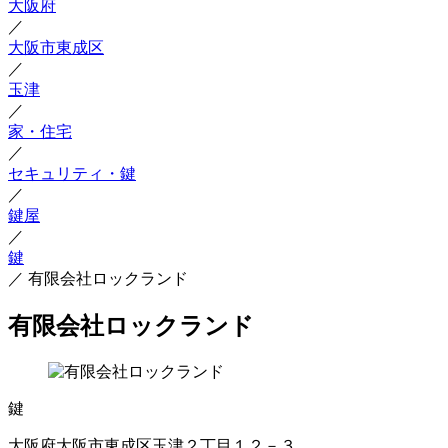
大阪府
／
大阪市東成区
／
玉津
／
家・住宅
／
セキュリティ・鍵
／
鍵屋
／
鍵
／
有限会社ロックランド
有限会社ロックランド
鍵
大阪府大阪市東成区玉津２丁目１２－３