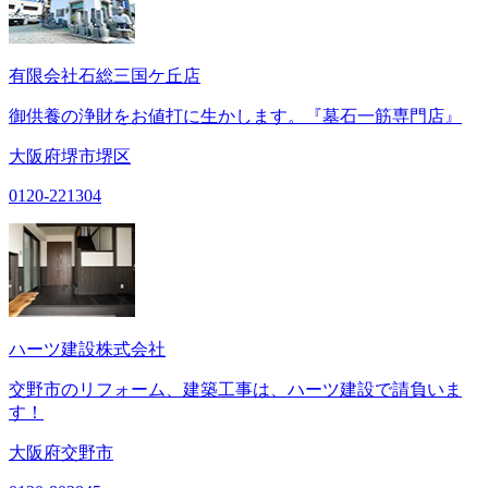
有限会社石総三国ケ丘店
御供養の浄財をお値打に生かします。『墓石一筋専門店』
大阪府堺市堺区
0120-221304
ハーツ建設株式会社
交野市のリフォーム、建築工事は、ハーツ建設で請負いま
す！
大阪府交野市