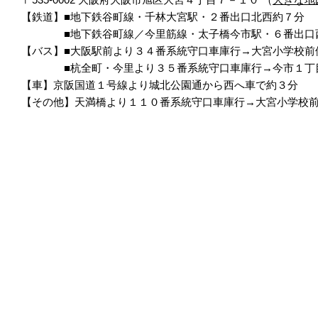
【鉄道】■地下鉄谷町線・千林大宮駅・２番出口北西約７分
■地下鉄谷町線／今里筋線・太子橋今市駅・６番出口
【バス】■大阪駅前より３４番系統守口車庫行→大宮小学校前
■杭全町・今里より３５番系統守口車庫行→今市１丁目
【車】京阪国道１号線より城北公園通から西へ車で約３分
【その他】天満橋より１１０番系統守口車庫行→大宮小学校