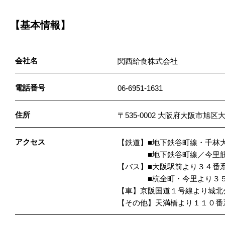
【基本情報】
会社名
関西給食株式会社
電話番号
06-6951-1631
住所
〒535-0002 大阪府大阪市旭
アクセス
【鉄道】■地下鉄谷町線・千
■地下鉄谷町線／今里筋線
【バス】■大阪駅前より３４番
■杭全町・今里より３５番
【車】京阪国道１号線より城北
【その他】天満橋より１１０番