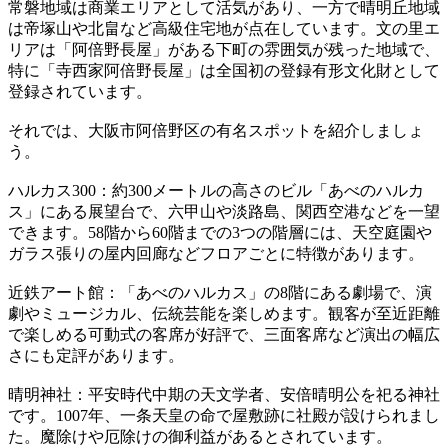
常磐地域は商業エリアとして活気があり、一方で晴明丘地域
は帝塚山や北畠など高級住宅地が点在しています。文の里エ
リアは「阿倍野長屋」がある下町の雰囲気が残った地域で、
特に「寺西家阿倍野長屋」は全国初の登録有形文化財として
登録されています。
それでは、大阪市阿倍野区の有名スポットを紹介しましょ
う。
ハルカス300：約300メートルの高さのビル「あべのハルカ
ス」にある展望台で、六甲山や淡路島、関西空港などを一望
できます。58階から60階までの3つの階層には、天空庭園や
ガラス張りの屋内回廊などフロアごとに特徴があります。
近鉄アート館：「あべのハルカス」の8階にある劇場で、演
劇やミュージカル、伝統芸能を楽しめます。観客が至近距離
で楽しめる可動式の客席が好評で、三面客席など演出の幅広
さにも定評があります。
晴明神社：平安時代中期の天文学者、安倍晴明公を祀る神社
です。1007年、一条天皇の命で屋敷跡に社殿が設けられまし
た。魔除けや厄除けの御利益があるとされています。