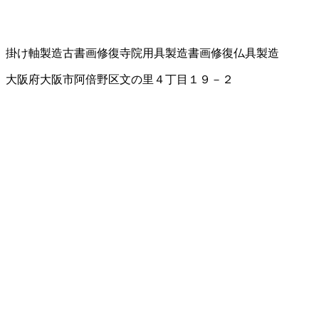
掛け軸製造
古書画修復
寺院用具製造
書画修復
仏具製造
大阪府大阪市阿倍野区文の里４丁目１９－２