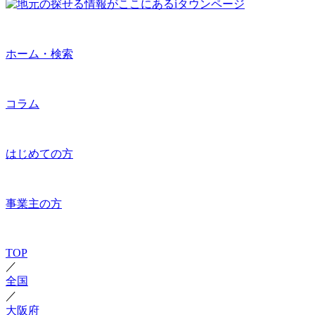
ホーム・検索
コラム
はじめての方
事業主の方
TOP
／
全国
／
大阪府