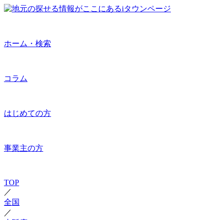
ホーム・検索
コラム
はじめての方
事業主の方
TOP
／
全国
／