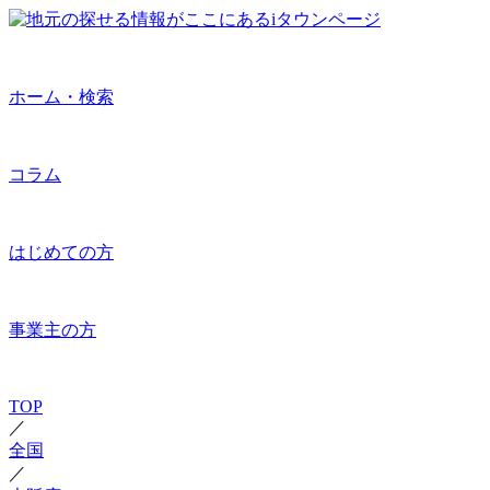
ホーム・検索
コラム
はじめての方
事業主の方
TOP
／
全国
／