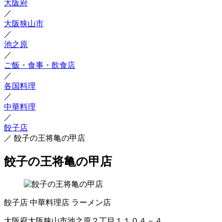
大阪府
／
大阪狭山市
／
池之原
／
ご飯・食事・飲食店
／
各国料理
／
中華料理
／
餃子店
／
餃子の王将亀の甲店
餃子の王将亀の甲店
餃子店
中華料理店
ラーメン店
大阪府大阪狭山市池之原２丁目１１０４－４