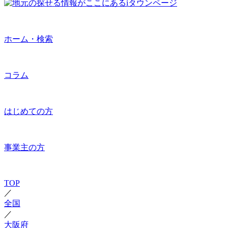
ホーム・検索
コラム
はじめての方
事業主の方
TOP
／
全国
／
大阪府