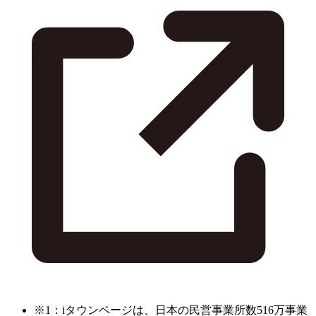
※1：iタウンページは、日本の民営事業所数516万事業