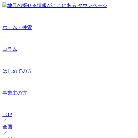
ホーム・検索
コラム
はじめての方
事業主の方
TOP
／
全国
／