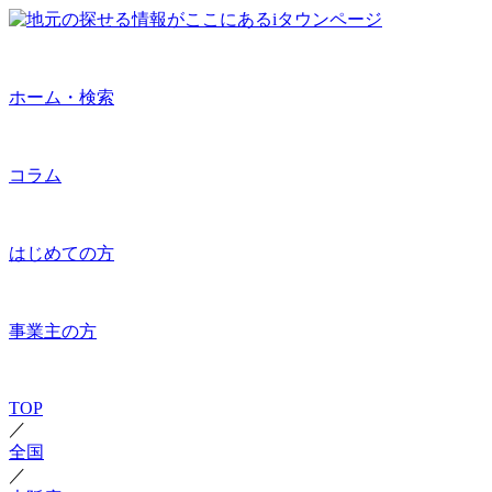
ホーム・検索
コラム
はじめての方
事業主の方
TOP
／
全国
／