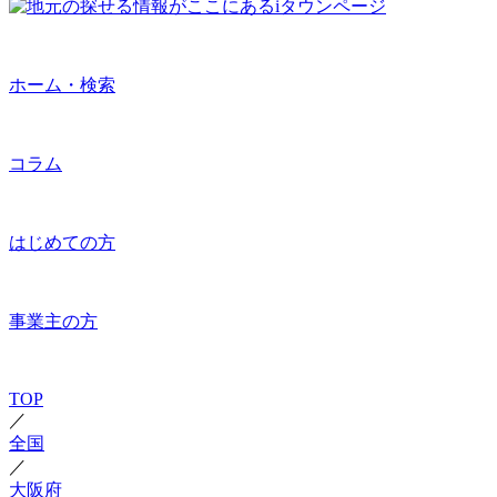
ホーム・検索
コラム
はじめての方
事業主の方
TOP
／
全国
／
大阪府