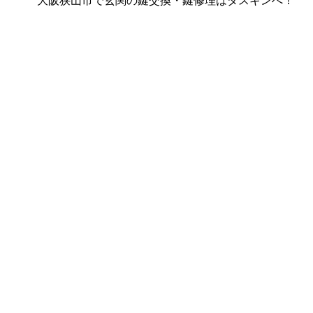
大阪狭山市で玄関の鍵交換・鍵修理はダスキンへ！