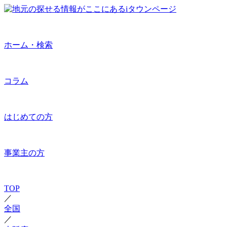
ホーム・検索
コラム
はじめての方
事業主の方
TOP
／
全国
／