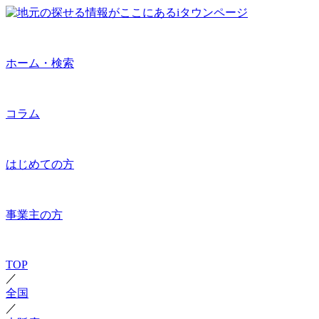
ホーム・検索
コラム
はじめての方
事業主の方
TOP
／
全国
／