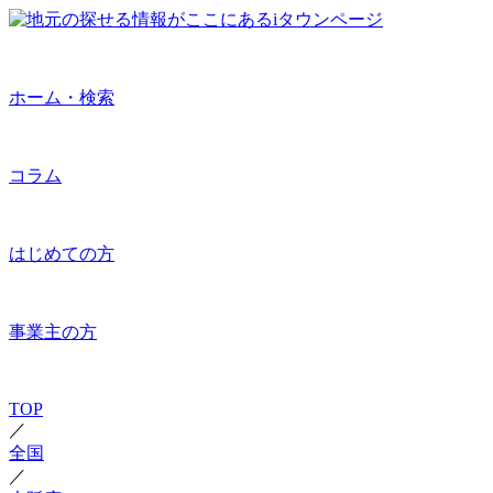
ホーム・検索
コラム
はじめての方
事業主の方
TOP
／
全国
／