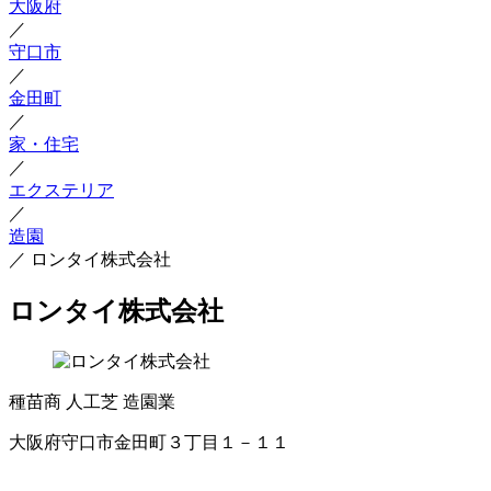
大阪府
／
守口市
／
金田町
／
家・住宅
／
エクステリア
／
造園
／
ロンタイ株式会社
ロンタイ株式会社
種苗商
人工芝
造園業
大阪府守口市金田町３丁目１－１１