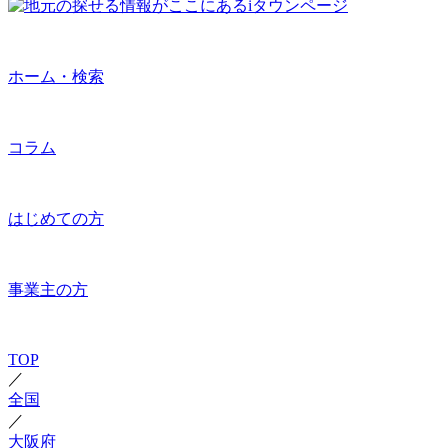
ホーム・検索
コラム
はじめての方
事業主の方
TOP
／
全国
／
大阪府