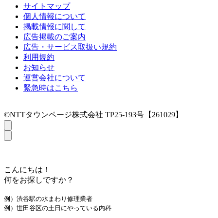
サイトマップ
個人情報について
掲載情報に関して
広告掲載のご案内
広告・サービス取扱い規約
利用規約
お知らせ
運営会社について
緊急時はこちら
©NTTタウンページ株式会社 TP25-193号【261029】
こんにちは！
何をお探しですか？
例）渋谷駅の水まわり修理業者
例）世田谷区の土日にやっている内科