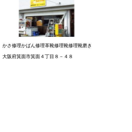
かさ修理
かばん修理
革靴修理
靴修理
靴磨き
大阪府箕面市箕面４丁目８－４８