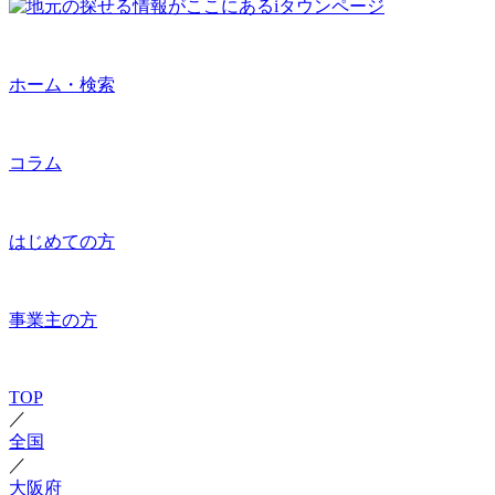
ホーム・検索
コラム
はじめての方
事業主の方
TOP
／
全国
／
大阪府