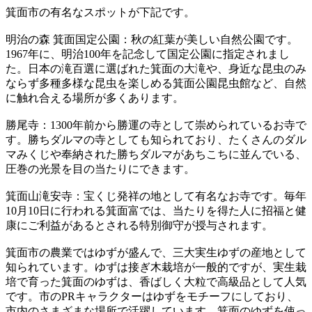
箕面市の有名なスポットが下記です。
明治の森 箕面国定公園：秋の紅葉が美しい自然公園です。
1967年に、明治100年を記念して国定公園に指定されまし
た。日本の滝百選に選ばれた箕面の大滝や、身近な昆虫のみ
ならず多種多様な昆虫を楽しめる箕面公園昆虫館など、自然
に触れ合える場所が多くあります。
勝尾寺：1300年前から勝運の寺として崇められているお寺で
す。勝ちダルマの寺としても知られており、たくさんのダル
マみくじや奉納された勝ちダルマがあちこちに並んでいる、
圧巻の光景を目の当たりにできます。
箕面山滝安寺：宝くじ発祥の地として有名なお寺です。毎年
10月10日に行われる箕面富では、当たりを得た人に招福と健
康にご利益があるとされる特別御守が授与されます。
箕面市の農業ではゆずが盛んで、三大実生ゆずの産地として
知られています。ゆずは接ぎ木栽培が一般的ですが、実生栽
培で育った箕面のゆずは、香ばしく大粒で高級品として人気
です。市のPRキャラクターはゆずをモチーフにしており、
市内のさまざまな場所で活躍しています。箕面のゆずを使っ