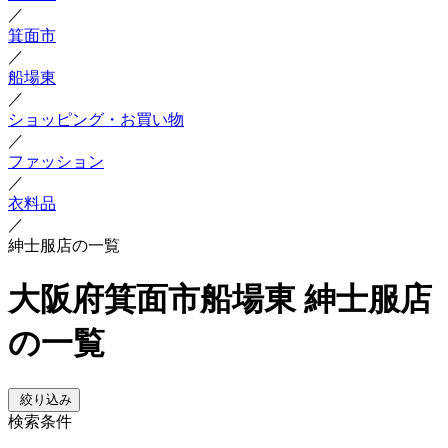
／
箕面市
／
船場東
／
ショッピング・お買い物
／
ファッション
／
衣料品
／
紳士服店の一覧
大阪府箕面市船場東 紳士服店
の一覧
絞り込み
検索条件