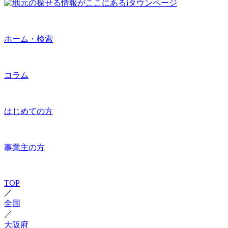
ホーム・検索
コラム
はじめての方
事業主の方
TOP
／
全国
／
大阪府