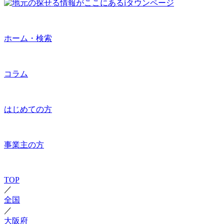
ホーム・検索
コラム
はじめての方
事業主の方
TOP
／
全国
／
大阪府