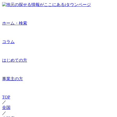
ホーム・検索
コラム
はじめての方
事業主の方
TOP
／
全国
／