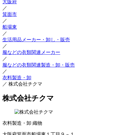
大阪府
／
箕面市
／
船場東
／
生活用品メーカー・卸し・販売
／
服などの衣類関連メーカー
／
服などの衣類関連製造・卸・販売
／
衣料製造・卸
／
株式会社チクマ
株式会社チクマ
衣料製造・卸
織物
大阪府箕面市船場東１丁目９－１