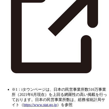
※1：iタウンページは、日本の民営事業所数516万事業
所（2021年6月現在）を上回る網羅性の高い掲載を行っ
ております。日本の民営事業所数は、総務省統計局サ
イト（
https://www.stat.go.jp
）を参照