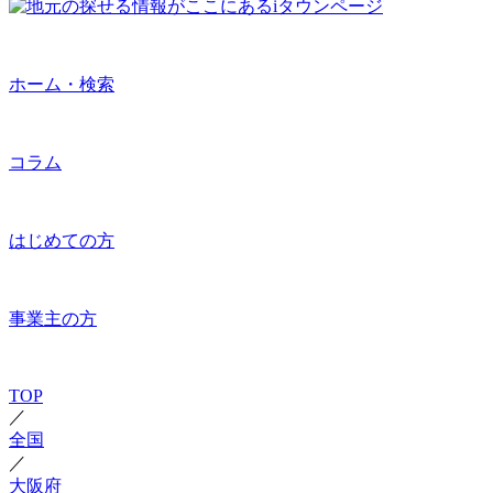
ホーム・検索
コラム
はじめての方
事業主の方
TOP
／
全国
／
大阪府