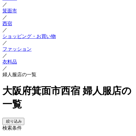
／
箕面市
／
西宿
／
ショッピング・お買い物
／
ファッション
／
衣料品
／
婦人服店の一覧
大阪府箕面市西宿 婦人服店の
一覧
絞り込み
検索条件