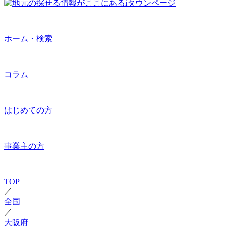
ホーム・検索
コラム
はじめての方
事業主の方
TOP
／
全国
／
大阪府