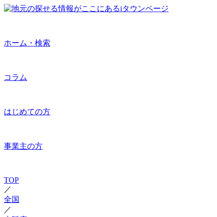
ホーム・検索
コラム
はじめての方
事業主の方
TOP
／
全国
／