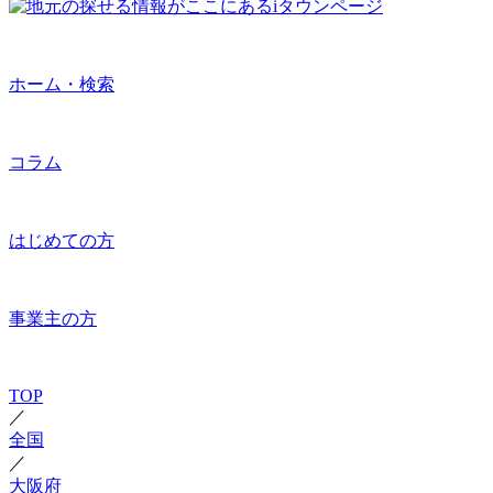
ホーム・検索
コラム
はじめての方
事業主の方
TOP
／
全国
／
大阪府