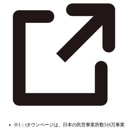
※1：iタウンページは、日本の民営事業所数516万事業