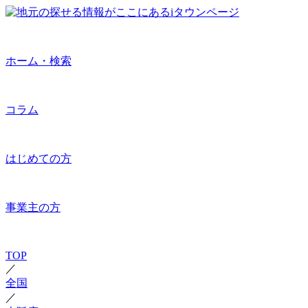
ホーム・検索
コラム
はじめての方
事業主の方
TOP
／
全国
／