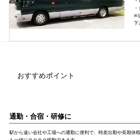
・
・
※
下
おすすめポイント
POINT 1
通勤・合宿・研修に
駅から遠い会社や工場への通勤に便利で、時差出勤や長期休
も一緒にラクラク移動できます。