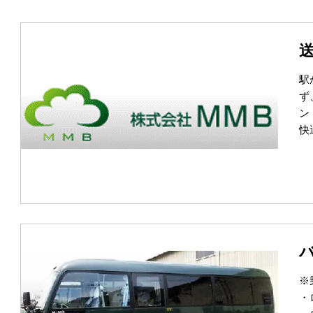
駅
ず
ン
快
※
・