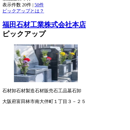
表示件数
20件
|
50件
ピックアップとは？
福田石材工業株式会社本店
ピックアップ
石材卸
石材製造
石材販売
石工品
墓石卸
大阪府富田林市南大伴町１丁目３－２５