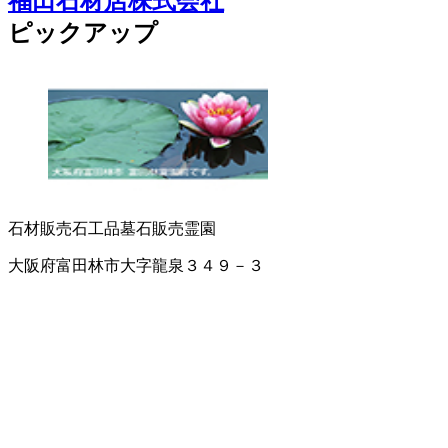
福田石材店株式会社
ピックアップ
石材販売
石工品
墓石販売
霊園
大阪府富田林市大字龍泉３４９－３