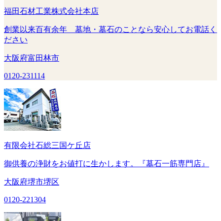
福田石材工業株式会社本店
創業以来百有余年 墓地・墓石のことなら安心してお電話く
ださい
大阪府富田林市
0120-231114
有限会社石総三国ケ丘店
御供養の浄財をお値打に生かします。『墓石一筋専門店』
大阪府堺市堺区
0120-221304