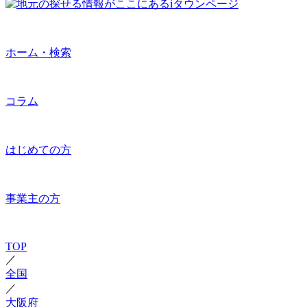
ホーム・検索
コラム
はじめての方
事業主の方
TOP
／
全国
／
大阪府