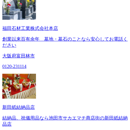
福田石材工業株式会社本店
創業以来百有余年 墓地・墓石のことなら安心してお電話く
ださい
大阪府富田林市
0120-231114
新田紙結納品店
結納品、祝儀用品なら池田市サカエマチ商店街の新田紙結納
品店